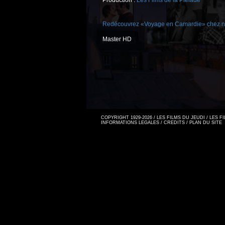
Production :
Les Films de la Pléiade
Redécouvrez «Voyage en Camardie» chez no
Master HD
COPYRIGHT 1929-2026 / LES FILMS DU JEUDI / LES 
INFORMATIONS LEGALES
/
CREDITS
/
PLAN DU SITE