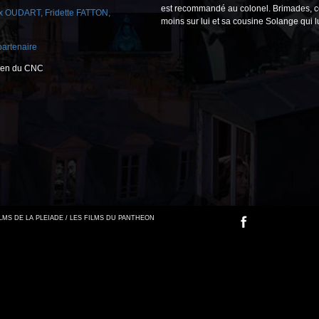
est recommandé au colonel. Brimades, co
ix OUDART
,
Fridette FATTON
,
moins sur lui et sa cousine Solange qui lui
partenaire
tien du CNC
FILMS DE LA PLEIADE / LES FILMS DU PANTHEON