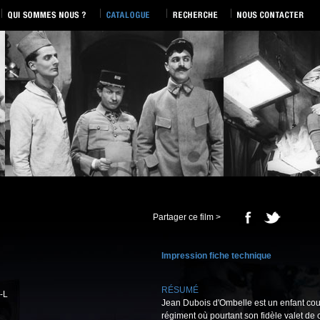
Partager ce film >
Impression fiche technique
RÉSUMÉ
-L
Jean Dubois d'Ombelle est un enfant couv
régiment où pourtant son fidèle valet de