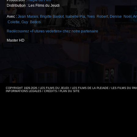
Production :
Régie du Film
Distribution : Les Films du Jeudi
Avec :
Jean Marais
,
Brigitte Bardot
,
Isabelle Pia
,
Yves Robert
,
Denise Noël
,
A
Colette
,
Guy Bedos
Redécouvrez «Futures vedettes» chez notre partenaire
Master HD
COPYRIGHT 1929-2026 / LES FILMS DU JEUDI / LES FILMS DE LA PLEIADE / LES FILMS DU P
INFORMATIONS LEGALES
/
CREDITS
/
PLAN DU SITE