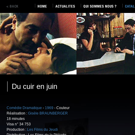
Du cuir en juin
Comédie Dramatique
-
1969
- Couleur
Réalisation :
Gisèle BRAUNBERGER
18 minutes
Visa n° 34 753
Production :
Les Films du Jeudi