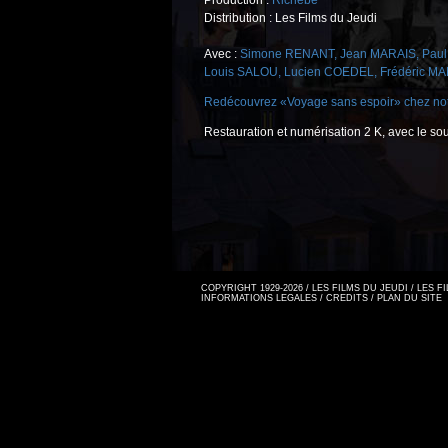
Production :
Richebé
Distribution : Les Films du Jeudi
Avec :
Simone RENANT
,
Jean MARAIS
,
Pau
Louis SALOU
,
Lucien COEDEL
,
Frédéric MA
Redécouvrez «Voyage sans espoir» chez not
Restauration et numérisation 2 K, avec le so
COPYRIGHT 1929-2026 / LES FILMS DU JEUDI / LES 
INFORMATIONS LEGALES
/
CREDITS
/
PLAN DU SITE