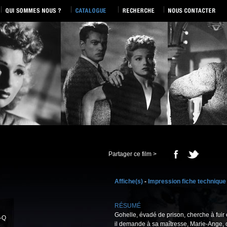
Partager ce film >
Affiche(s)
-
Impression fiche technique
RÉSUMÉ
Gohelle, évadé de prison, cherche à fuir
-Q
il demande à sa maîtresse, Marie-Ange, d