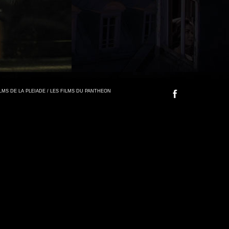
FILMS DE LA PLEIADE / LES FILMS DU PANTHEON