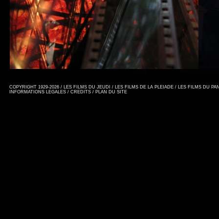
COPYRIGHT 1929-2026 / LES FILMS DU JEUDI / LES FILMS DE LA PLEIADE / LES FILMS DU P
INFORMATIONS LEGALES
/
CREDITS
/
PLAN DU SITE