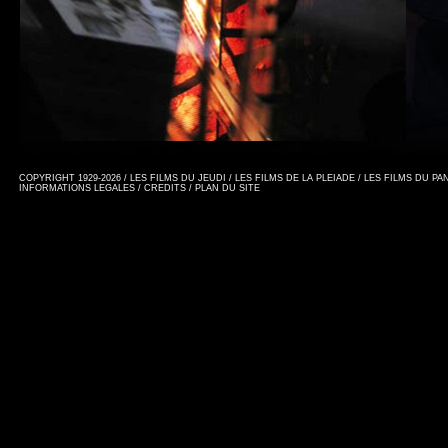
COPYRIGHT 1929-2026 / LES FILMS DU JEUDI / LES FILMS DE LA PLEIADE / LES FILMS DU P
INFORMATIONS LEGALES
/
CREDITS
/
PLAN DU SITE