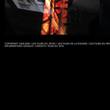
COPYRIGHT 1929-2026 / LES FILMS DU JEUDI / LES FILMS DE LA PLEIADE / LES FILMS DU P
INFORMATIONS LEGALES
/
CREDITS
/
PLAN DU SITE