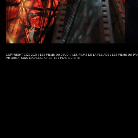
COPYRIGHT 1929-2026 / LES FILMS DU JEUDI / LES FILMS DE LA PLEIADE / LES FILMS DU P
INFORMATIONS LEGALES
/
CREDITS
/
PLAN DU SITE