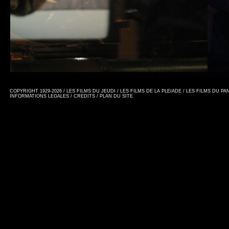
COPYRIGHT 1929-2026 / LES FILMS DU JEUDI / LES FILMS DE LA PLEIADE / LES FILMS DU P
INFORMATIONS LEGALES
/
CREDITS
/
PLAN DU SITE