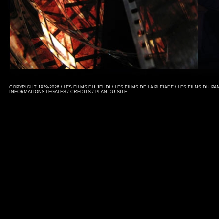
COPYRIGHT 1929-2026 / LES FILMS DU JEUDI / LES FILMS DE LA PLEIADE / LES FILMS DU P
INFORMATIONS LEGALES
/
CREDITS
/
PLAN DU SITE