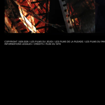
COPYRIGHT 1929-2026 / LES FILMS DU JEUDI / LES FILMS DE LA PLEIADE / LES FILMS DU P
INFORMATIONS LEGALES
/
CREDITS
/
PLAN DU SITE