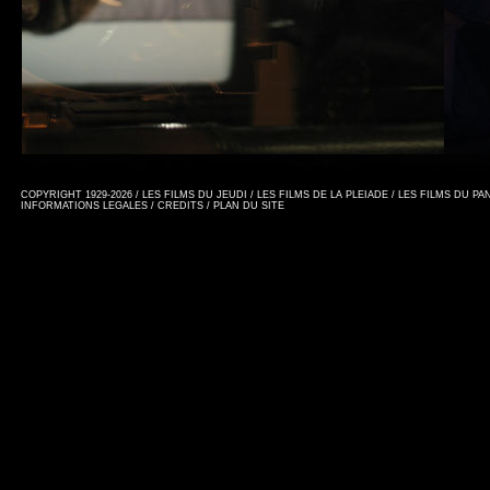
COPYRIGHT 1929-2026 / LES FILMS DU JEUDI / LES FILMS DE LA PLEIADE / LES FILMS DU P
INFORMATIONS LEGALES
/
CREDITS
/
PLAN DU SITE