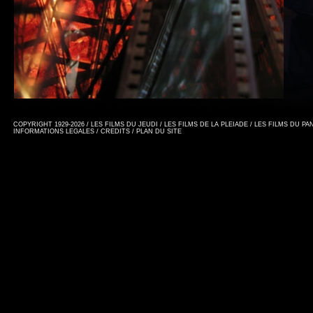
COPYRIGHT 1929-2026 / LES FILMS DU JEUDI / LES FILMS DE LA PLEIADE / LES FILMS DU P
INFORMATIONS LEGALES
/
CREDITS
/
PLAN DU SITE