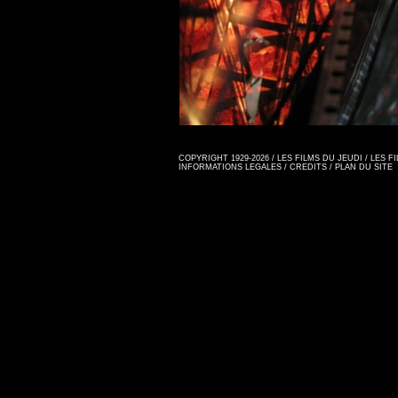
COPYRIGHT 1929-2026 / LES FILMS DU JEUDI / LES 
INFORMATIONS LEGALES
/
CREDITS
/
PLAN DU SITE