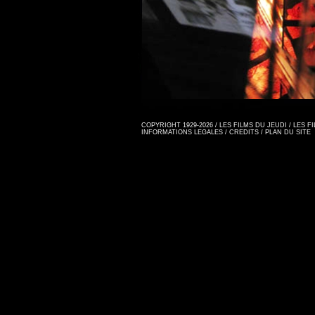
COPYRIGHT 1929-2026 / LES FILMS DU JEUDI / LES 
INFORMATIONS LEGALES
/
CREDITS
/
PLAN DU SITE