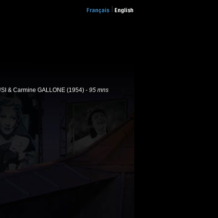
I & Carmine GALLONE (1954) -
95 mns