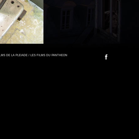
FILMS DE LA PLEIADE / LES FILMS DU PANTHEON