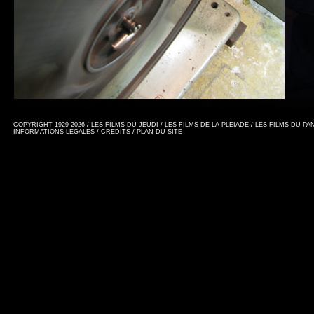
COPYRIGHT 1929-2026 / LES FILMS DU JEUDI / LES FILMS DE LA PLEIADE / LES FILMS DU P
INFORMATIONS LEGALES
/
CREDITS
/
PLAN DU SITE