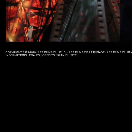
COPYRIGHT 1929-2026 / LES FILMS DU JEUDI / LES FILMS DE LA PLEIADE / LES FILMS DU P
INFORMATIONS LEGALES
/
CREDITS
/
PLAN DU SITE