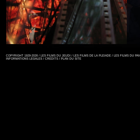
COPYRIGHT 1929-2026 / LES FILMS DU JEUDI / LES FILMS DE LA PLEIADE / LES FILMS DU P
INFORMATIONS LEGALES
/
CREDITS
/
PLAN DU SITE