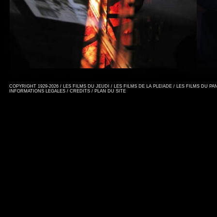
COPYRIGHT 1929-2026 / LES FILMS DU JEUDI / LES FILMS DE LA PLEIADE / LES FILMS DU P
INFORMATIONS LEGALES
/
CREDITS
/
PLAN DU SITE