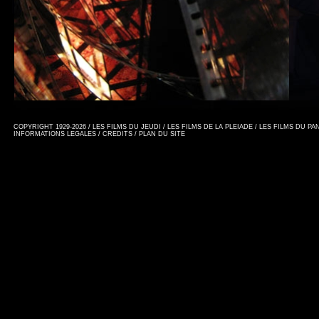
COPYRIGHT 1929-2026 / LES FILMS DU JEUDI / LES FILMS DE LA PLEIADE / LES FILMS DU P
INFORMATIONS LEGALES
/
CREDITS
/
PLAN DU SITE