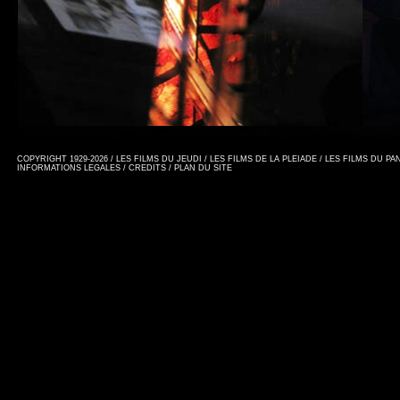
COPYRIGHT 1929-2026 / LES FILMS DU JEUDI / LES FILMS DE LA PLEIADE / LES FILMS DU P
INFORMATIONS LEGALES
/
CREDITS
/
PLAN DU SITE