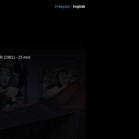
 (1981) -
15 mns