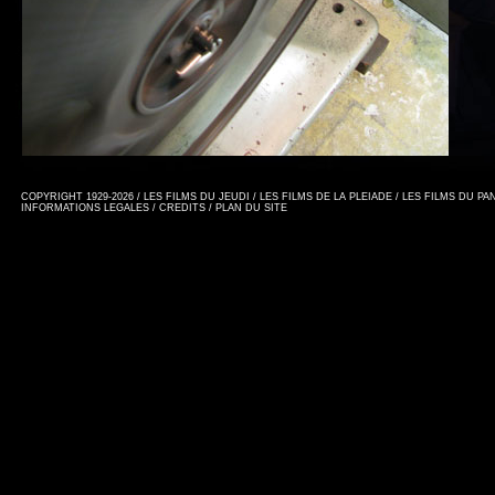
COPYRIGHT 1929-2026 / LES FILMS DU JEUDI / LES FILMS DE LA PLEIADE / LES FILMS DU P
INFORMATIONS LEGALES
/
CREDITS
/
PLAN DU SITE