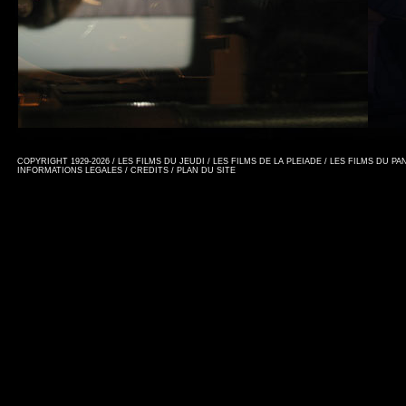
COPYRIGHT 1929-2026 / LES FILMS DU JEUDI / LES FILMS DE LA PLEIADE / LES FILMS DU P
INFORMATIONS LEGALES
/
CREDITS
/
PLAN DU SITE