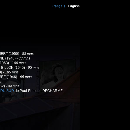
NERT (1950) -
85 mns
E (1948) -
88 mns
1963) -
100 mns
e BILLON (1945) -
95 mns
) -
105 mns
BE (1946) -
95 mns
s
62) -
94 mns
 DU SUD
de Paul-Edmond DECHARME