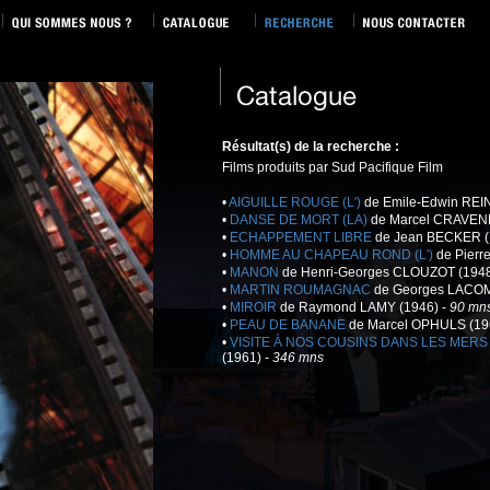
Résultat(s) de la recherche :
Films produits par Sud Pacifique Film
•
AIGUILLE ROUGE (L')
de Emile-Edwin REI
•
DANSE DE MORT (LA)
de Marcel CRAVENN
•
ECHAPPEMENT LIBRE
de Jean BECKER (
•
HOMME AU CHAPEAU ROND (L')
de Pierr
•
MANON
de Henri-Georges CLOUZOT (1948
•
MARTIN ROUMAGNAC
de Georges LACOM
•
MIROIR
de Raymond LAMY (1946) -
90 mn
•
PEAU DE BANANE
de Marcel OPHULS (19
•
VISITE À NOS COUSINS DANS LES MERS
(1961) -
346 mns