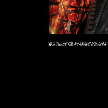
COPYRIGHT 1929-2026 / LES FILMS DU JEUDI / LES 
INFORMATIONS LEGALES
/
CREDITS
/
PLAN DU SITE