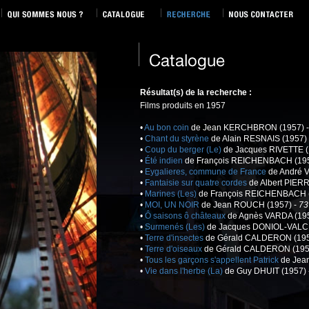
Résultat(s) de la recherche :
Films produits en 1957
•
Au bon coin
de Jean KERCHBRON (1957) 
•
Chant du styrène
de Alain RESNAIS (1957)
•
Coup du berger (Le)
de Jacques RIVETTE (
•
Été indien
de François REICHENBACH (195
•
Eygalieres, commune de France
de André 
•
Fantaisie sur quatre cordes
de Albert PIERR
•
Marines (Les)
de François REICHENBACH (
•
MOI, UN NOIR
de Jean ROUCH (1957) -
73
•
Ô saisons ô châteaux
de Agnès VARDA (195
•
Surmenés (Les)
de Jacques DONIOL-VALC
•
Terre d'insectes
de Gérald CALDERON (195
•
Terre d'oiseaux
de Gérald CALDERON (195
•
Tous les garçons s'appellent Patrick
de Jea
•
Vie dans l'herbe (La)
de Guy DHUIT (1957) 