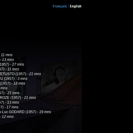
-
11 mns
 -
13 mns
1957) -
27 mns
7) -
11 mns
VETUSTO (1957) -
21 mns
U (1957) -
3 mns
1957) -
18 mns
 mns
7) -
21 mns
ROZE (1957) -
21 mns
7) -
13 mns
7) -
17 mns
n-Luc GODARD (1957) -
19 mns
-
12 mns