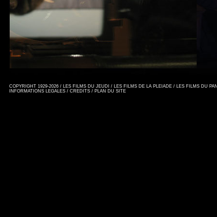
COPYRIGHT 1929-2026 / LES FILMS DU JEUDI / LES FILMS DE LA PLEIADE / LES FILMS DU P
INFORMATIONS LEGALES
/
CREDITS
/
PLAN DU SITE