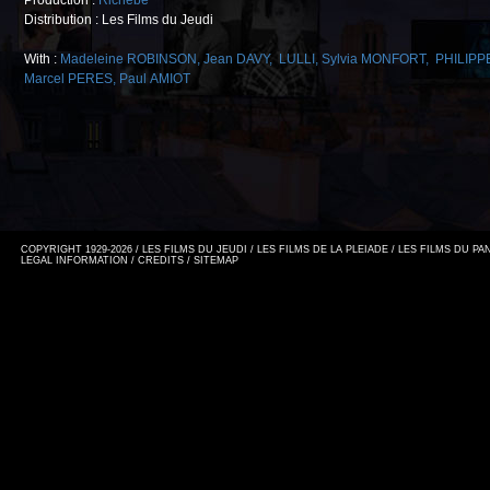
Production :
Richebé
Distribution : Les Films du Jeudi
With :
Madeleine ROBINSON
,
Jean DAVY
,
LULLI
,
Sylvia MONFORT
,
PHILIPP
Marcel PERES
,
Paul AMIOT
COPYRIGHT 1929-2026 / LES FILMS DU JEUDI / LES FILMS DE LA PLEIADE / LES FILMS DU P
LEGAL INFORMATION
/
CREDITS
/
SITEMAP