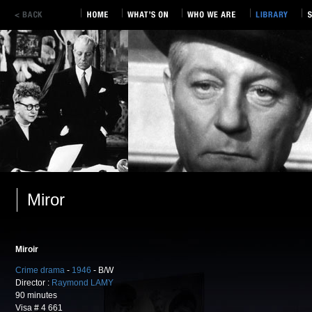
Miror
Miroir
Crime drama
-
1946
- B/W
Director :
Raymond LAMY
90 minutes
Visa # 4 661