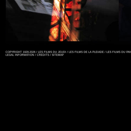
COPYRIGHT 1929-2026 / LES FILMS DU JEUDI / LES FILMS DE LA PLEIADE / LES FILMS DU P
LEGAL INFORMATION
/
CREDITS
/
SITEMAP