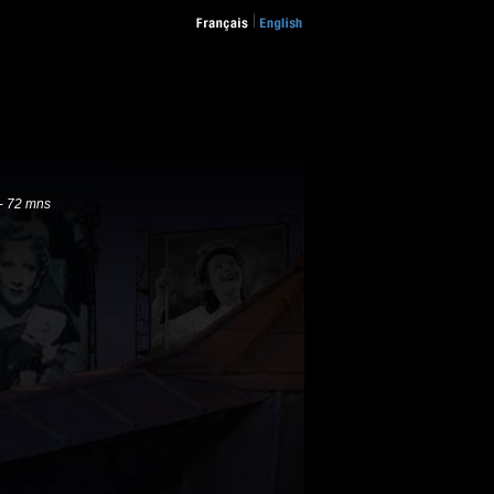
-
72 mns