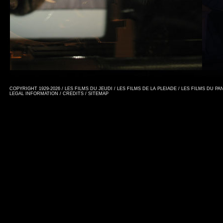
COPYRIGHT 1929-2026 / LES FILMS DU JEUDI / LES FILMS DE LA PLEIADE / LES FILMS DU P
LEGAL INFORMATION
/
CREDITS
/
SITEMAP