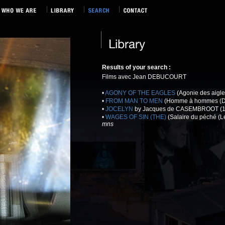
Results of your search :
Films avec Jean DEBUCOURT
•
AGONY OF THE EAGLES
(Agonie des aigl
•
FROM MAN TO MEN
(Homme à hommes (D'
•
JOCELYN
by Jacques de CASEMBROOT (1
•
WAGES OF SIN (THE)
(Salaire du péché (
mns