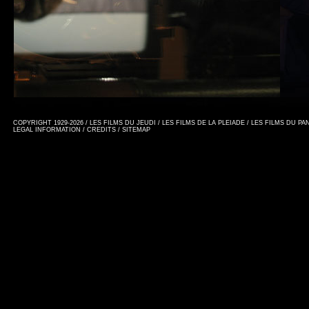
COPYRIGHT 1929-2026 / LES FILMS DU JEUDI / LES FILMS DE LA PLEIADE / LES FILMS DU P
LEGAL INFORMATION
/
CREDITS
/
SITEMAP