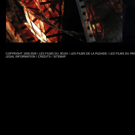
COPYRIGHT 1929-2026 / LES FILMS DU JEUDI / LES FILMS DE LA PLEIADE / LES FILMS DU P
LEGAL INFORMATION
/
CREDITS
/
SITEMAP