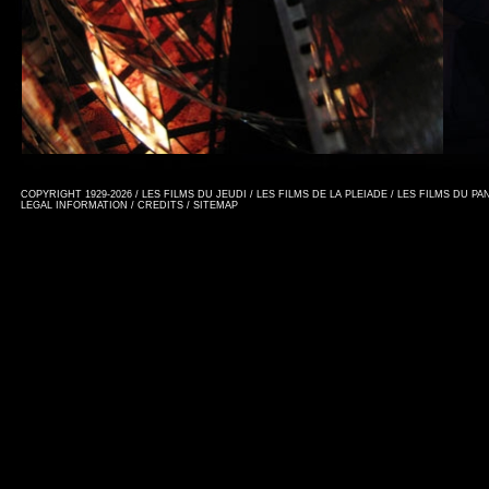
COPYRIGHT 1929-2026 / LES FILMS DU JEUDI / LES FILMS DE LA PLEIADE / LES FILMS DU P
LEGAL INFORMATION
/
CREDITS
/
SITEMAP