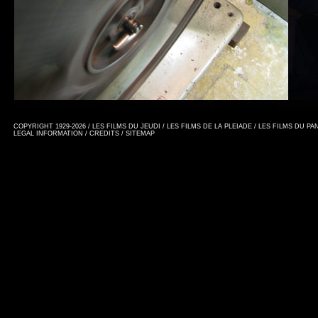
COPYRIGHT 1929-2026 / LES FILMS DU JEUDI / LES FILMS DE LA PLEIADE / LES FILMS DU P
LEGAL INFORMATION
/
CREDITS
/
SITEMAP