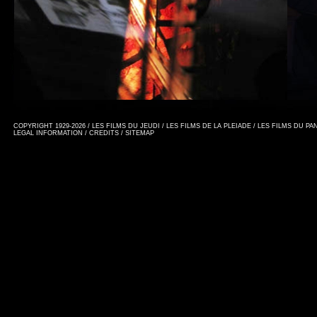
COPYRIGHT 1929-2026 / LES FILMS DU JEUDI / LES FILMS DE LA PLEIADE / LES FILMS DU P
LEGAL INFORMATION
/
CREDITS
/
SITEMAP