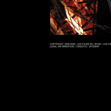
COPYRIGHT 1929-2026 / LES FILMS DU JEUDI / LES 
LEGAL INFORMATION
/
CREDITS
/
SITEMAP