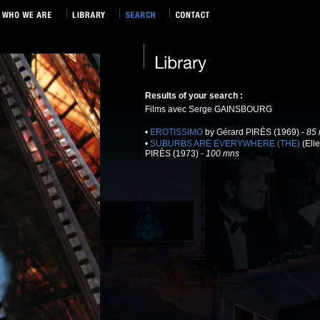
Results of your search :
Films avec Serge GAINSBOURG
•
EROTISSIMO
by Gérard PIRÈS (1969) -
85
•
SUBURBS ARE EVERYWHERE (THE)
(Ell
PIRÈS (1973) -
100 mns