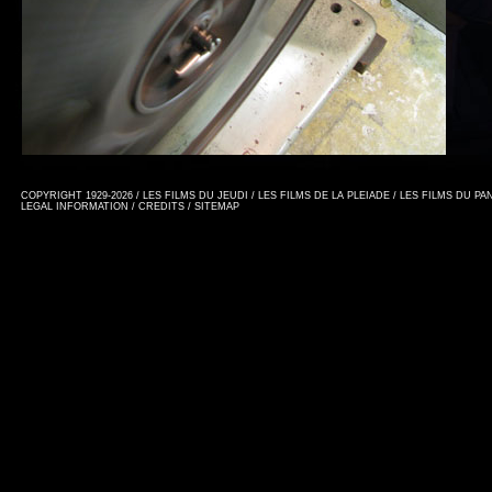
COPYRIGHT 1929-2026 / LES FILMS DU JEUDI / LES FILMS DE LA PLEIADE / LES FILMS DU P
LEGAL INFORMATION
/
CREDITS
/
SITEMAP