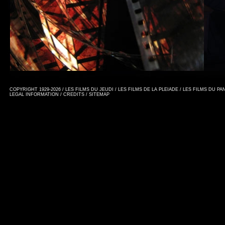
COPYRIGHT 1929-2026 / LES FILMS DU JEUDI / LES FILMS DE LA PLEIADE / LES FILMS DU P
LEGAL INFORMATION
/
CREDITS
/
SITEMAP