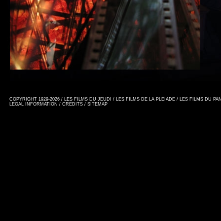
COPYRIGHT 1929-2026 / LES FILMS DU JEUDI / LES FILMS DE LA PLEIADE / LES FILMS DU P
LEGAL INFORMATION
/
CREDITS
/
SITEMAP