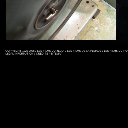
COPYRIGHT 1929-2026 / LES FILMS DU JEUDI / LES FILMS DE LA PLEIADE / LES FILMS DU P
LEGAL INFORMATION
/
CREDITS
/
SITEMAP