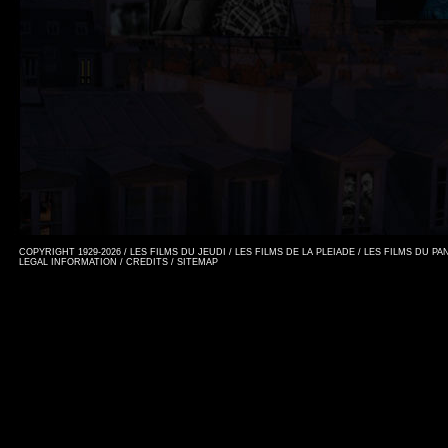
COPYRIGHT 1929-2026 / LES FILMS DU JEUDI / LES FILMS DE LA PLEIADE / LES FILMS DU P
LEGAL INFORMATION
/
CREDITS
/
SITEMAP