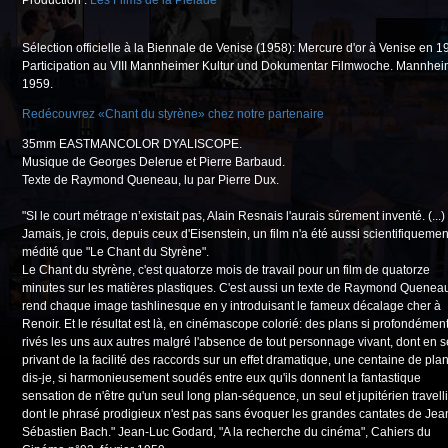
Production :
Les Films de la Pléiade
Sélection officielle à la Biennale de Venise (1958): Mercure d'or à Venise en 1
Participation au VIII Mannheimer Kultur und Dokumentar Filmwoche. Mannhe
1959.
Redécouvrez «Chant du styrène» chez notre partenaire
35mm EASTMANCOLOR DYALISCOPE.
Musique de Georges Delerue et Pierre Barbaud.
Texte de Raymond Queneau, lu par Pierre Dux.
"SI le court métrage n’existait pas, Alain Resnais l'aurais sûrement inventé. (...)
Jamais, je crois, depuis ceux d'Eisenstein, un film n'a été aussi scientifiquemen
médité que "Le Chant du Styrène".
Le Chant du styrène, c'est quatorze mois de travail pour un film de quatorze
minutes sur les matières plastiques. C'est aussi un texte de Raymond Quenea
rend chaque image tashlinesque en y introduisant le fameux décalage cher à
Renoir. Et le résultat est là, en cinémascope colorié: des plans si profondémen
rivés les uns aux autres malgré l'absence de tout personnage vivant, dont en s
privant de la facilité des raccords sur un effet dramatique, une centaine de plan
dis-je, si harmonieusement soudés entre eux qu'ils donnent la fantastique
sensation de n'être qu'un seul long plan-séquence, un seul et jupitérien travell
dont le phrasé prodigieux n'est pas sans évoquer les grandes cantates de Jea
Sébastien Bach." Jean-Luc Godard, "A la recherche du cinéma", Cahiers du