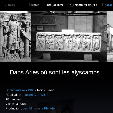
Dans Arles où sont les alyscamps
Documentaire
-
1966
- Noir & Blanc
Réalisation :
Lucien CLERGUE
10 minutes
Visa n° 31 968
Production :
Les Films de la Pléiade